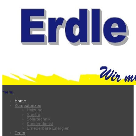
menu
Home
Kompetenzen
Heizung
Sanitär
Solartechnik
Kundendienst
Erneuerbare Energien
Team