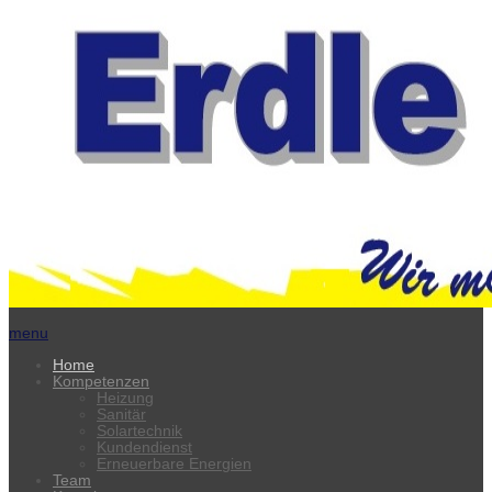
menu
Home
Kompetenzen
Heizung
Sanitär
Solartechnik
Kundendienst
Erneuerbare Energien
Team